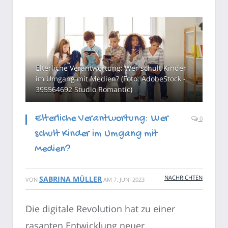
Elterliche Verantwortung: Wer schult Kinder
im Umgang mit Medien? (Foto: AdobeStock -
395564692 Studio Romantic)
Elterliche Verantwortung: Wer
0
schult Kinder im Umgang mit
Medien?
NACHRICHTEN
SABRINA MÜLLER
VON
AM
7. JUNI 2023
Die digitale Revolution hat zu einer
rasanten Entwicklung neuer