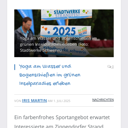
Yoga am Wasser und Bogenschießen im
grünen Inselparadies erleben (Foto:
Stadtwerke Schwerin)
Yoga am Wasser und
0
Bogenschießen im grünen
Inselparadies erleben
NACHRICHTEN
IRIS MARTIN
VON
AM
1. JULI 2025
Ein farbenfrohes Sportangebot erwartet
Interessierte am Zippendorfer Strand,