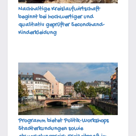
Nachhaltige Kreislaufwirtschaft
beginnt bei hochwertiger und
qualitativ geprüfter Secondhand-
Kinderkleidung
Programm bietet Politik-Workshops
Stadterkundungen sowie