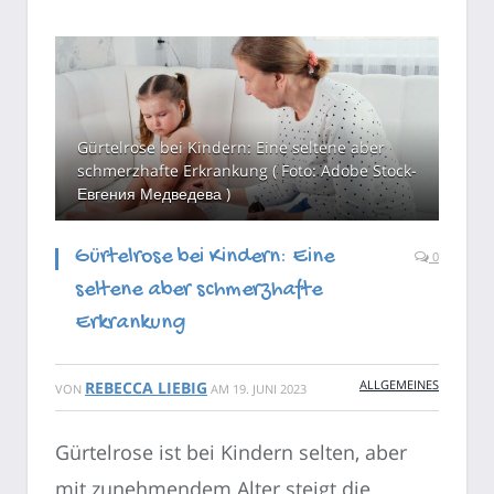
Gürtelrose bei Kindern: Eine seltene aber
schmerzhafte Erkrankung ( Foto: Adobe Stock-
Евгения Медведева )
Gürtelrose bei Kindern: Eine
0
seltene aber schmerzhafte
Erkrankung
ALLGEMEINES
REBECCA LIEBIG
VON
AM
19. JUNI 2023
Gürtelrose ist bei Kindern selten, aber
mit zunehmendem Alter steigt die