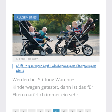
ALLGEMEINES
6. FEBRUAR 2017
Stiftung Warentest: Kinderwagen überzeugen
nicht
Werden bei Stiftung Warentest
Kinderwagen getestet, dann ist das für
Eltern natürlich immer ein sehr…
Vorgänger
Nachfolger
1
…
3
4
5
6
7
8