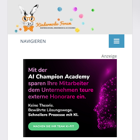
NAVIGIEREN
Kindermode
Suche
nach: