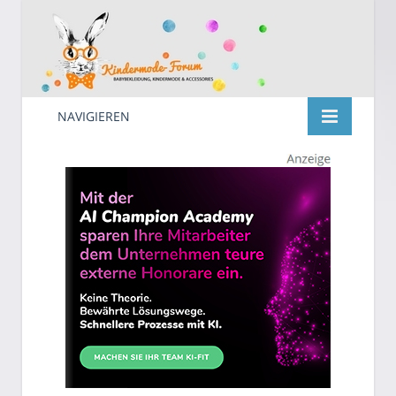
NAVIGIEREN
Kindermode
Suche
nach: