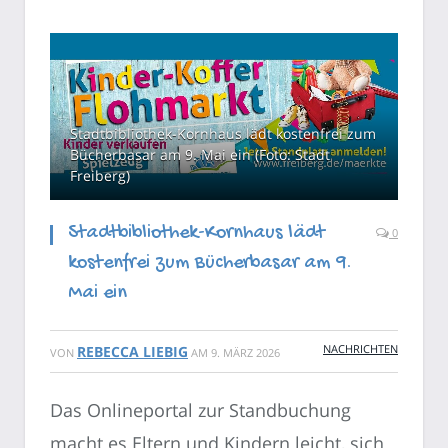
Stadtbibliothek-Kornhaus lädt kostenfrei zum
Bücherbasar am 9. Mai ein (Foto: Stadt
Freiberg)
Stadtbibliothek-Kornhaus lädt
0
kostenfrei zum Bücherbasar am 9.
Mai ein
NACHRICHTEN
REBECCA LIEBIG
VON
AM
9. MÄRZ 2026
Das Onlineportal zur Standbuchung
macht es Eltern und Kindern leicht, sich