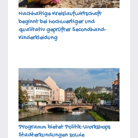
Nachhaltige Kreislaufwirtschaft
beginnt bei hochwertiger und
qualitativ geprüfter Secondhand-
Kinderkleidung
Programm bietet Politik-Workshops
Stadterkundungen sowie